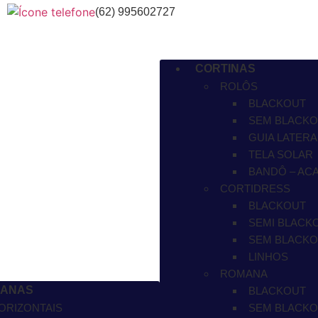
(62) 995602727
CORTINAS
ROLÔS
BLACKOUT
SEM BLACK
GUIA LATERA
TELA SOLAR
BANDÔ – AC
CORTIDRESS
BLACKOUT
SEMI BLACK
SEM BLACK
LINHOS
ROMANA
IANAS
BLACKOUT
ORIZONTAIS
SEM BLACK