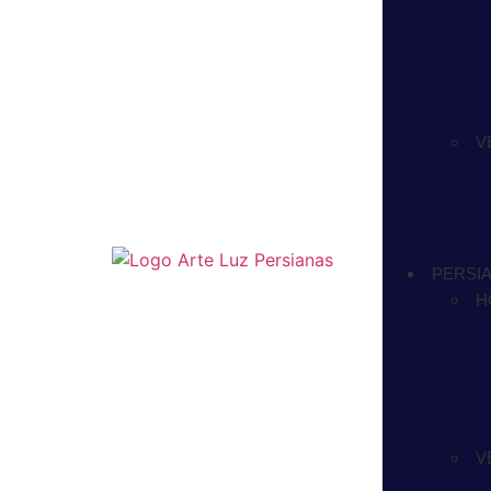
V
PERSI
H
V