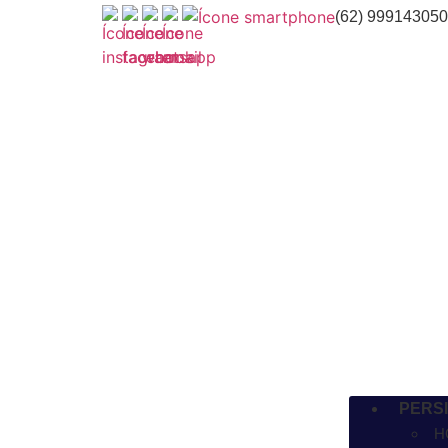
(62) 999143050
PERS
H