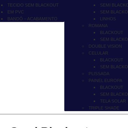
TECIDO SEM BLACKOUT
SEMI BLACK
EM PVC
SEM BLACK
BANDÔ – ACABAMENTO
LINHOS
ROMANA
BLACKOUT
SEM BLACK
DOUBLE VISION
CELULAR
BLACKOUT
SEM BLACK
PLISSADA
PAINEL EUROPA
BLACKOUT
SEM BLACK
TELA SOLAR
TRIPLE SHADE